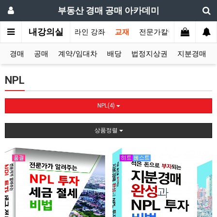
부동산 경매 공매 아카데미
내강의실
인
오프라인 강좌
온라인 강좌
교재
전문가칼럼
전문가상
경매
공매
계약/임대차
배당
법정지상권
지분경매
NPL
NPL(4)
상품정렬