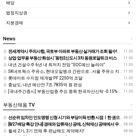
배당
법정지상권
지분경매
News
+
전세계약시 주의사항, 국토부 아파트 부동산 실거래가 조회 필수! 전입신고 하는법과 확정일자 받는법도
11.05
상업·업무용 부동산 화성시 ‘동탄2신도시 3차 동원로얄듀크 비스타스퀘어’ 눈길
11.05
내년 건설수주 6년 내 최저치 전망 "SOC예산 늘려야"
11.05
SK네트웍스 주유소, 현대오일뱅크 간판으로…서울 주유소 지도 어떻게 바뀌나
11.05
롯데마트 수지점 재개발 PF 2250억 조달
11.05
충남도, 내년 예산안 7조 7835억 원 편성
11.05
[국내주간증시] 부동산업종 주요 종목 한국자산신탁 -0.15%·신라섬유 -0.26%·한국토지신탁 -0.45% 순
11.05
부동산채움 TV
+
선순위 임차인 인도명령 신청 시기와 부당이득 반환 시점ㅣ한 권으로 끝내는 배당의 정석
08.07
[8/27 배당 특강 안내] 경매와 압류재산 공매, 신탁재산 공매에서 우선순위에 따른 배당 방법
08.06
월세 2기, 3기 연체 후 완납해도 계약해지!
08.06