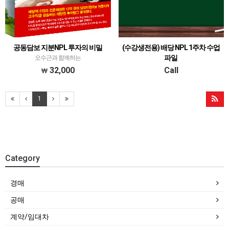
공동담보 지분NPL 투자의 비밀
(수강생전용) 배당 NPL 1주차 수업
파일
오수근과 함께하는
본 파일은 아래 강의를 수강하시는 분들께
32,000
Call
제공되는 pdf파일입니다.82기 경매·공매
배당 실무과정과 NPL투자(2023
1
년)https://kdh114.co.kr/shop/item.php?
it_id=1688618867
Category
경매
공매
계약/임대차