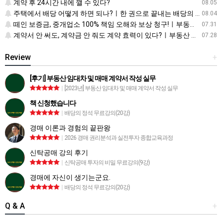
계약 후 24시간 내에 깰 수 있다?
08.05
주택에서 배당 어떻게 하면 되나?ㅣ한 권으로 끝내는 배당의 정석
08.04
떼인 보증금, 중개업소 100% 책임 오해와 보상 청구!ㅣ부동산 재테크 상식 사전
07.31
계약서 안 써도, 계약금 안 줘도 계약 효력이 있다?ㅣ부동산 재테크 상식 사전
07.28
Review
+
[후기] 부동산 임대차 및 매매 계약서 작성 실무
|
[2023년] 부동산 임대차 및 매매 계약서 작성 실무
책 신청했습니다
|
배당의 정석 무료강의(20강)
경매 이론과 경험의 끝판왕
|
2026 경매 권리분석과 실전투자 종합교육과정
신탁공매 강의 후기
|
신탁공매 투자의 비밀 무료강의(9강)
경매에 자신이 생기는군요.
|
배당의 정석 무료강의(20강)
Q & A
+