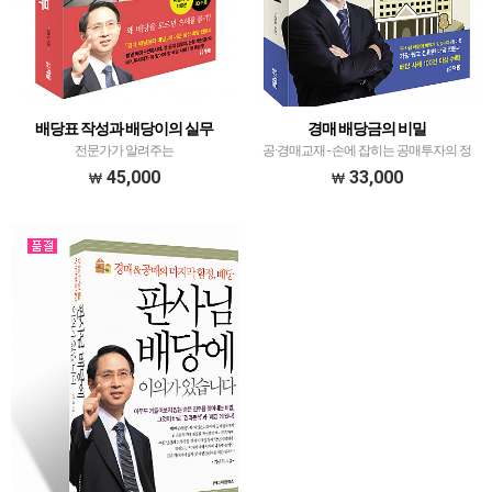
배당표 작성과 배당이의 실무
경매 배당금의 비밀
전문가가 알려주는
공·경매교재 - 손에 잡히는 공매투자의 정
석
45,000
33,000