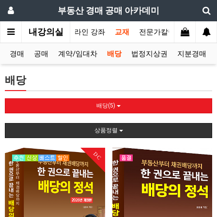
부동산 경매 공매 아카데미
내강의실
인
오프라인 강좌
온라인 강좌
교재
전문가칼럼
전문가상
경매
공매
계약/임대차
배당
법정지상권
지분경매
배당
배당(5)
상품정렬
DC