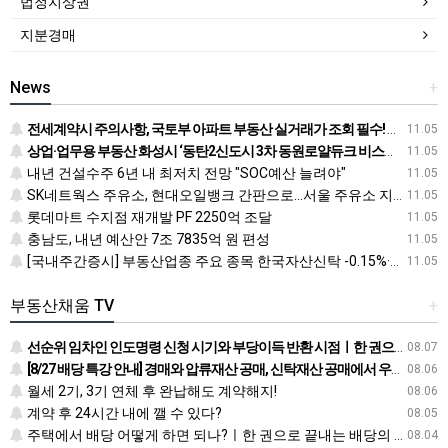
법정지상권
지분경매
News
+
전세계약시 주의사항, 국토부 아파트 부동산 실거래가 조회 필수! 전입신고 하는법과 확정일자 받는법도
11.05
상업·업무용 부동산 화성시 ‘동탄2신도시 3차 동원로얄듀크 비스타스퀘어’ 눈길
11.05
내년 건설수주 6년 내 최저치 전망 "SOC예산 늘려야"
11.05
SK네트웍스 주유소, 현대오일뱅크 간판으로…서울 주유소 지도 어떻게 바뀌나
11.05
롯데마트 수지점 재개발 PF 2250억 조달
11.05
충남도, 내년 예산안 7조 7835억 원 편성
11.05
[국내주간증시] 부동산업종 주요 종목 한국자산신탁 -0.15%·신라섬유 -0.26%·한국토지신탁 -0.45% 순
11.05
부동산채움 TV
+
선순위 임차인 인도명령 신청 시기와 부당이득 반환 시점ㅣ한 권으로 끝내는 배당의 정석
08.07
[8/27 배당 특강 안내] 경매와 압류재산 공매, 신탁재산 공매에서 우선순위에 따른 배당 방법
08.06
월세 2기, 3기 연체 후 완납해도 계약해지!
08.06
계약 후 24시간 내에 깰 수 있다?
08.05
주택에서 배당 어떻게 하면 되나?ㅣ한 권으로 끝내는 배당의 정석
08.04