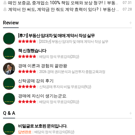
떼인 보증금, 중개업소 100% 책임 오해와 보상 청구!ㅣ부동산 재테크 상식 사전
07.31
계약서 안 써도, 계약금 안 줘도 계약 효력이 있다?ㅣ부동산 재테크 상식 사전
07.28
Review
+
[후기] 부동산 임대차 및 매매 계약서 작성 실무
|
[2023년] 부동산 임대차 및 매매 계약서 작성 실무
책 신청했습니다
|
배당의 정석 무료강의(20강)
경매 이론과 경험의 끝판왕
|
2026 경매 권리분석과 실전투자 종합교육과정
신탁공매 강의 후기
|
신탁공매 투자의 비밀 무료강의(9강)
경매에 자신이 생기는군요.
|
배당의 정석 무료강의(20강)
Q & A
+
비밀글로 보호된 문의입니다.
답변완료
|
배당의 정석 무료강의(20강)