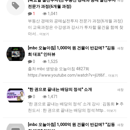
[목요일 실전투자반] 부동산 경매와 공매 실전투자
새창
전문가 과정(6개월 과정)
1
1,041
부동산 경매와 공매실전투자 전문가 과정(6개월 과정)
이 교육과정은 수강생과 강사가 투자할 물건을 함께 찾
아서…
더보기
[mbc 오늘아침] 1,000억 원 건물이 반값에? "김동
새창
희 대표" 인터뷰
0
1,525
출처 mbc 생방송 오늘아침 4827회
https://www.youtube.com/watch?v=jUtl6f…
더보기
"한 권으로 끝내는 배당의 정석" 소개
새창
0
1,471
'한 권으로 끝내는 배당의 정석' 소개 강사 : 김동희 ▶추
천도서 : 한 권으로 끝내는 배당의 정석 http…
더보기
[mbc 오늘아침] 1,000억 원 건물이 반값에? "김동
새창