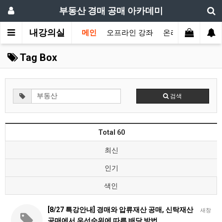
부동산 경매 공매 아카데미
내강의실
메인
오프라인 강좌
온라인 강좌
교
Tag Box
검색
Total 60
최신
인기
색인
[8/27 특강안내] 경매와 압류재산 공매, 신탁재산
새창
공매에서 우선순위에 따른 배당 방법