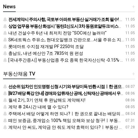
News
+
전세계약시 주의사항, 국토부 아파트 부동산 실거래가 조회 필수! 전입신고 하는법과 확정일자 받는법도
11.05
상업·업무용 부동산 화성시 ‘동탄2신도시 3차 동원로얄듀크 비스타스퀘어’ 눈길
11.05
내년 건설수주 6년 내 최저치 전망 "SOC예산 늘려야"
11.05
SK네트웍스 주유소, 현대오일뱅크 간판으로…서울 주유소 지도 어떻게 바뀌나
11.05
롯데마트 수지점 재개발 PF 2250억 조달
11.05
충남도, 내년 예산안 7조 7835억 원 편성
11.05
[국내주간증시] 부동산업종 주요 종목 한국자산신탁 -0.15%·신라섬유 -0.26%·한국토지신탁 -0.45% 순
11.05
부동산채움 TV
+
선순위 임차인 인도명령 신청 시기와 부당이득 반환 시점ㅣ한 권으로 끝내는 배당의 정석
08.07
[8/27 배당 특강 안내] 경매와 압류재산 공매, 신탁재산 공매에서 우선순위에 따른 배당 방법
08.06
월세 2기, 3기 연체 후 완납해도 계약해지!
08.06
계약 후 24시간 내에 깰 수 있다?
08.05
주택에서 배당 어떻게 하면 되나?ㅣ한 권으로 끝내는 배당의 정석
08.04
떼인 보증금, 중개업소 100% 책임 오해와 보상 청구!ㅣ부동산 재테크 상식 사전
07.31
계약서 안 써도, 계약금 안 줘도 계약 효력이 있다?ㅣ부동산 재테크 상식 사전
07.28