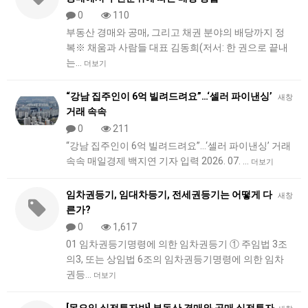
0
110
부동산 경매와 공매, 그리고 채권 분야의 배당까지 정
복※ 채움과 사람들 대표 김동희(저서: 한 권으로 끝내
는…
더보기
“강남 집주인이 6억 빌려드려요”…‘셀러 파이낸싱’
새창
거래 속속
0
211
“강남 집주인이 6억 빌려드려요”…‘셀러 파이낸싱’ 거래
속속 매일경제 백지연 기자 입력 2026. 07. …
더보기
임차권등기, 임대차등기, 전세권등기는 어떻게 다
새창
른가?
0
1,617
01 임차권등기명령에 의한 임차권등기 ① 주임법 3조
의3, 또는 상임법 6조의 임차권등기명령에 의한 임차
권등…
더보기