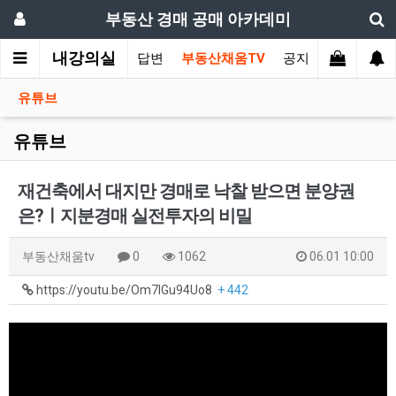
부동산 경매 공매 아카데미
내강의실
가상담
부동산 질의와 답변
부동산채움TV
공지사항
유튜브
유튜브
재건축에서 대지만 경매로 낙찰 받으면 분양권
은?ㅣ지분경매 실전투자의 비밀
부동산채움tv
0
1062
06.01 10:00
https://youtu.be/Om7lGu94Uo8
+ 442