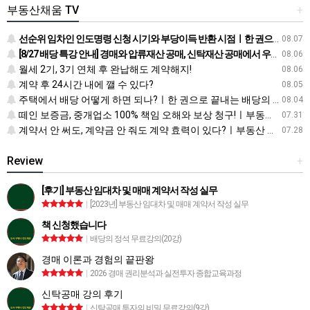
부동산채움 TV
+
선순위 임차인 인도명령 신청 시기와 부당이득 반환 시점ㅣ한 권으로 끝내는 배당의 정석
08.07
[8/27 배당 특강 안내] 경매와 압류재산 공매, 신탁재산 공매에서 우선순위에 따른 배당 방법
08.06
월세 2기, 3기 연체 후 완납해도 계약해지!
08.06
계약 후 24시간 내에 깰 수 있다?
08.05
주택에서 배당 어떻게 하면 되나?ㅣ한 권으로 끝내는 배당의 정석
08.04
떼인 보증금, 중개업소 100% 책임 오해와 보상 청구!ㅣ부동산 재테크 상식 사전
07.31
계약서 안 써도, 계약금 안 줘도 계약 효력이 있다?ㅣ부동산 재테크 상식 사전
07.28
Review
+
[후기] 부동산 임대차 및 매매 계약서 작성 실무
|
[2023년] 부동산 임대차 및 매매 계약서 작성 실무
책 신청했습니다
|
배당의 정석 무료강의(20강)
경매 이론과 경험의 끝판왕
|
2026 경매 권리분석과 실전투자 종합교육과정
신탁공매 강의 후기
|
신탁공매 투자의 비밀 무료강의(9강)