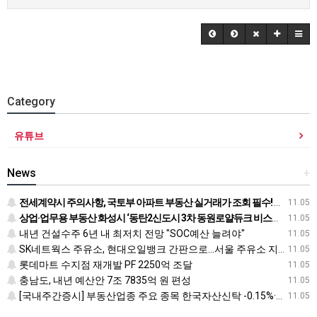
Category
유튜브
News
+
전세계약시 주의사항, 국토부 아파트 부동산 실거래가 조회 필수! 전입신고 하는법과 확정일자 받는법도
11.05
상업·업무용 부동산 화성시 ‘동탄2신도시 3차 동원로얄듀크 비스타스퀘어’ 눈길
11.05
내년 건설수주 6년 내 최저치 전망 "SOC예산 늘려야"
11.05
SK네트웍스 주유소, 현대오일뱅크 간판으로…서울 주유소 지도 어떻게 바뀌나
11.05
롯데마트 수지점 재개발 PF 2250억 조달
11.05
충남도, 내년 예산안 7조 7835억 원 편성
11.05
[국내주간증시] 부동산업종 주요 종목 한국자산신탁 -0.15%·신라섬유 -0.26%·한국토지신탁 -0.45% 순
11.05